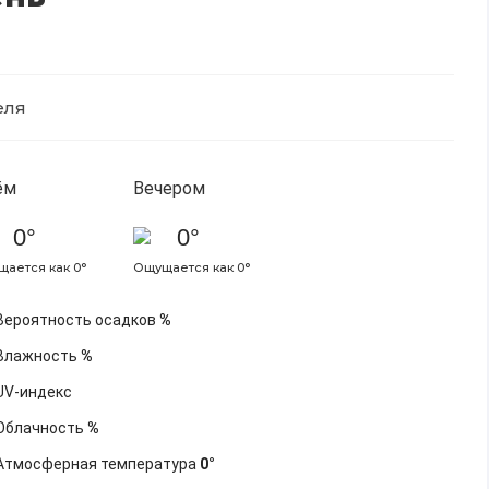
еля
ём
Вечером
0°
0°
ается как 0°
Ощущается как 0°
Вероятность осадков
%
Влажность
%
UV-индекс
Облачность
%
Атмосферная температура
0°