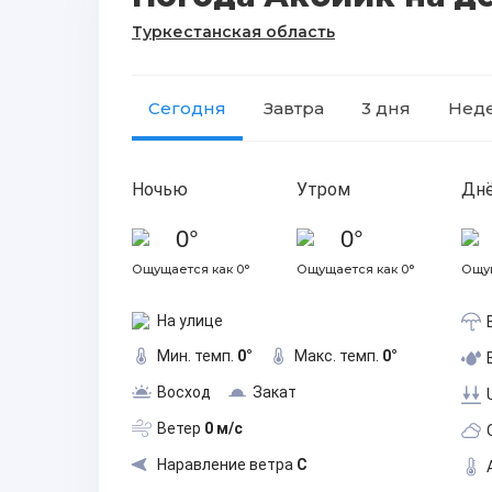
Туркестанская область
Сегодня
Завтра
3 дня
Нед
Ночью
Утром
Дн
0°
0°
Ощущается как 0°
Ощущается как 0°
Ощущ
На улице
Мин. темп.
0°
Макс. темп.
0°
Восход
Закат
Ветер
0 м/с
Наравление ветра
С