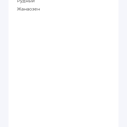
Рудный
Жанаозен