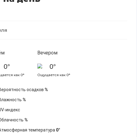
еля
ём
Вечером
0°
0°
ается как 0°
Ощущается как 0°
Вероятность осадков
%
Влажность
%
UV-индекс
Облачность
%
Атмосферная температура
0°