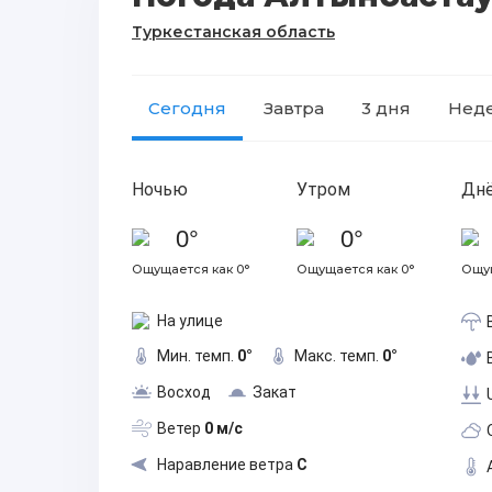
Туркестанская область
Сегодня
Завтра
3 дня
Нед
Ночью
Утром
Дн
0°
0°
Ощущается как 0°
Ощущается как 0°
Ощущ
На улице
Мин. темп.
0°
Макс. темп.
0°
Восход
Закат
Ветер
0 м/с
Наравление ветра
С