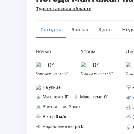
Туркестанская область
Сегодня
Завтра
3 дня
Нед
Ночью
Утром
Дн
0°
0°
Ощущается как 0°
Ощущается как 0°
Ощущ
На улице
Мин. темп.
0°
Макс. темп.
0°
Восход
Закат
Ветер
0 м/с
Наравление ветра
С