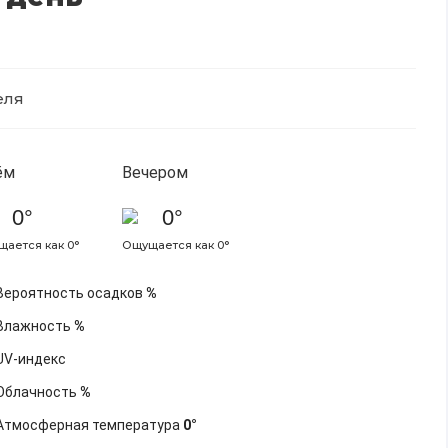
еля
ём
Вечером
0°
0°
ается как 0°
Ощущается как 0°
Вероятность осадков
%
Влажность
%
UV-индекс
Облачность
%
Атмосферная температура
0°