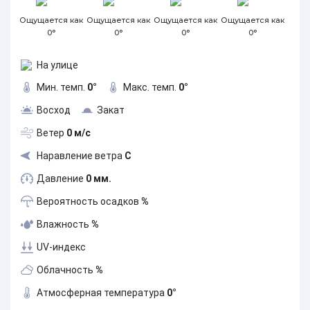
Ощущается как
Ощущается как
Ощущается как
Ощущается как
0°
0°
0°
0°
На улице
Мин. темп.
0°
Макс. темп.
0°
Восход
Закат
Ветер
0 м/с
Наравление ветра
С
Давление
0 мм.
Вероятность осадков
%
Влажность
%
UV-индекс
Облачность
%
Атмосферная температура
0°