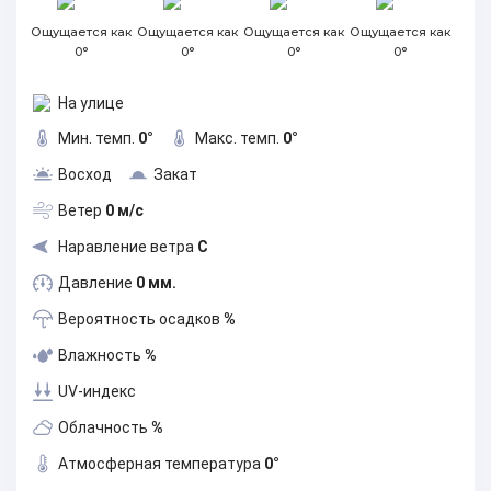
Ощущается как
Ощущается как
Ощущается как
Ощущается как
0°
0°
0°
0°
На улице
Мин. темп.
0°
Макс. темп.
0°
Восход
Закат
Ветер
0 м/с
Наравление ветра
С
Давление
0 мм.
Вероятность осадков
%
Влажность
%
UV-индекс
Облачность
%
Атмосферная температура
0°