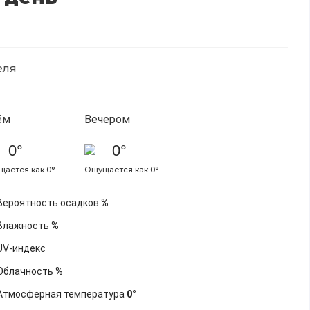
еля
ём
Вечером
0°
0°
ается как 0°
Ощущается как 0°
Вероятность осадков
%
Влажность
%
UV-индекс
Облачность
%
Атмосферная температура
0°