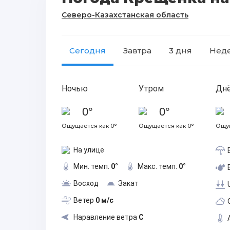
Северо-Казахстанская область
Сегодня
Завтра
3 дня
Нед
Ночью
Утром
Дн
0°
0°
Ощущается как 0°
Ощущается как 0°
Ощущ
На улице
Мин. темп.
0°
Макс. темп.
0°
Восход
Закат
Ветер
0 м/с
Наравление ветра
С