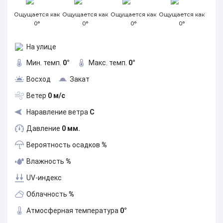
Ощущается как
Ощущается как
Ощущается как
Ощущается как
0°
0°
0°
0°
На улице
Мин. темп.
0°
Макс. темп.
0°
Восход
Закат
Ветер
0 м/с
Наравление ветра
С
Давление
0 мм.
Вероятность осадков
%
Влажность
%
UV-индекс
Облачность
%
Атмосферная температура
0°