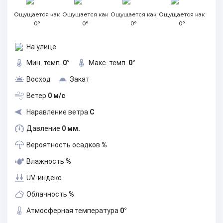
Ощущается как
Ощущается как
Ощущается как
Ощущается как
0°
0°
0°
0°
На улице
Мин. темп.
0°
Макс. темп.
0°
Восход
Закат
Ветер
0 м/с
Наравление ветра
С
Давление
0 мм.
Вероятность осадков
%
Влажность
%
UV-индекс
Облачность
%
Атмосферная температура
0°