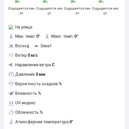
Ощущается как
Ощущается как
Ощущается как
Ощущается как
0°
0°
0°
0°
На улице
Мин. темп.
0°
Макс. темп.
0°
Восход
Закат
Ветер
0 м/с
Наравление ветра
С
Давление
0 мм.
Вероятность осадков
%
Влажность
%
UV-индекс
Облачность
%
Атмосферная температура
0°