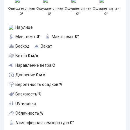
Ощущается как
Ощущается как
Ощущается как
Ощущается как
0°
0°
0°
0°
На улице
Мин. темп.
0°
Макс. темп.
0°
Восход
Закат
Ветер
0 м/с
Наравление ветра
С
Давление
0 мм.
Вероятность осадков
%
Влажность
%
UV-индекс
Облачность
%
Атмосферная температура
0°