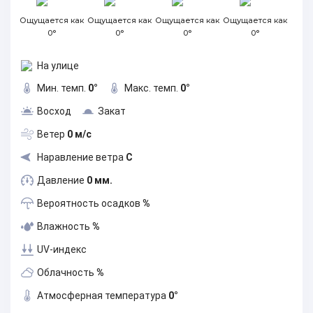
Ощущается как
Ощущается как
Ощущается как
Ощущается как
0°
0°
0°
0°
На улице
Мин. темп.
0°
Макс. темп.
0°
Восход
Закат
Ветер
0 м/с
Наравление ветра
С
Давление
0 мм.
Вероятность осадков
%
Влажность
%
UV-индекс
Облачность
%
Атмосферная температура
0°