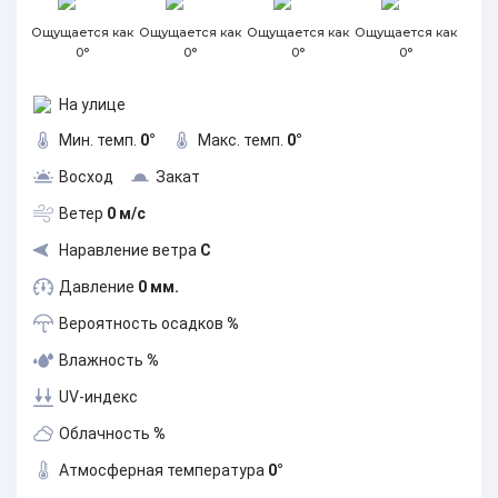
Ощущается как
Ощущается как
Ощущается как
Ощущается как
0°
0°
0°
0°
На улице
Мин. темп.
0°
Макс. темп.
0°
Восход
Закат
Ветер
0 м/с
Наравление ветра
С
Давление
0 мм.
Вероятность осадков
%
Влажность
%
UV-индекс
Облачность
%
Атмосферная температура
0°