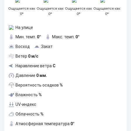
Ощущается как
Ощущается как
Ощущается как
Ощущается как
0°
0°
0°
0°
На улице
Мин. темп.
0°
Макс. темп.
0°
Восход
Закат
Ветер
0 м/с
Наравление ветра
С
Давление
0 мм.
Вероятность осадков
%
Влажность
%
UV-индекс
Облачность
%
Атмосферная температура
0°