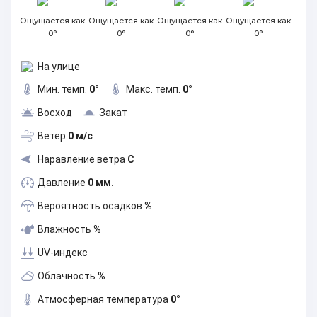
Ощущается как
Ощущается как
Ощущается как
Ощущается как
0°
0°
0°
0°
На улице
Мин. темп.
0°
Макс. темп.
0°
Восход
Закат
Ветер
0 м/с
Наравление ветра
С
Давление
0 мм.
Вероятность осадков
%
Влажность
%
UV-индекс
Облачность
%
Атмосферная температура
0°