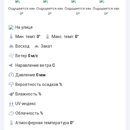
Ощущается как
Ощущается как
Ощущается как
Ощущается как
0°
0°
0°
0°
На улице
Мин. темп.
0°
Макс. темп.
0°
Восход
Закат
Ветер
0 м/с
Наравление ветра
С
Давление
0 мм.
Вероятность осадков
%
Влажность
%
UV-индекс
Облачность
%
Атмосферная температура
0°