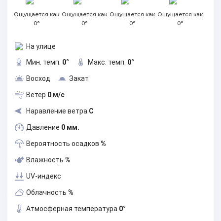
Ощущается как
Ощущается как
Ощущается как
Ощущается как
0°
0°
0°
0°
На улице
Мин. темп.
0°
Макс. темп.
0°
Восход
Закат
Ветер
0 м/с
Наравление ветра
С
Давление
0 мм.
Вероятность осадков
%
Влажность
%
UV-индекс
Облачность
%
Атмосферная температура
0°