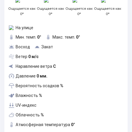
Ощущается как
Ощущается как
Ощущается как
Ощущается как
0°
0°
0°
0°
На улице
Мин. темп.
0°
Макс. темп.
0°
Восход
Закат
Ветер
0 м/с
Наравление ветра
С
Давление
0 мм.
Вероятность осадков
%
Влажность
%
UV-индекс
Облачность
%
Атмосферная температура
0°